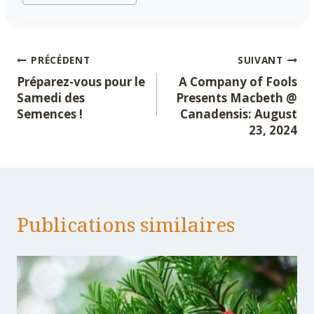
publication :
Navigation
PRÉCÉDENT
SUIVANT
Préparez-vous pour le
A Company of Fools
de
Samedi des
Presents Macbeth @
Semences !
Canadensis: August
l’article
23, 2024
Publications similaires