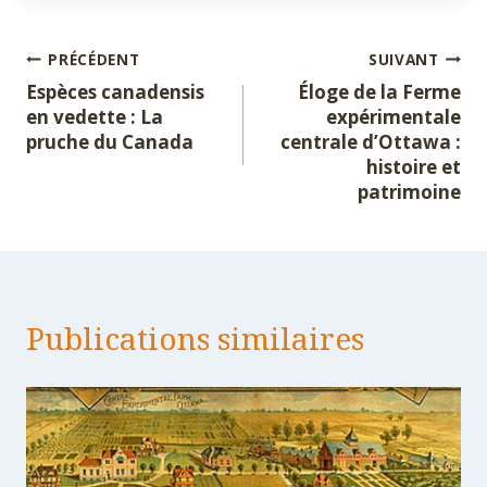
publication :
Navigation
PRÉCÉDENT
SUIVANT
Espèces canadensis
Éloge de la Ferme
de
en vedette : La
expérimentale
pruche du Canada
centrale d’Ottawa :
l’article
histoire et
patrimoine
Publications similaires