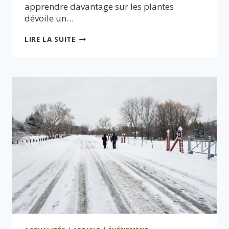
apprendre davantage sur les plantes
dévoile un…
IL
LIRE LA SUITE
N’EST
JAMAIS
TROP
TARD
POUR
EN
APPRENDRE
DAVANTAGE
SUR
LES
PLANTES
!