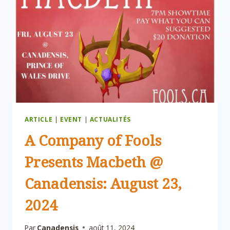
ARTICLE
|
EVENT
|
ACTUALITÉS
A Company of Fools
Presents Macbeth @
Canadensis: August 23,
2024
Par
Canadensis
août 11, 2024