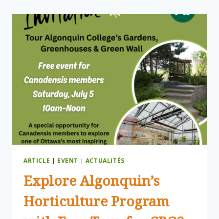
ARTICLE
|
EVENT
|
ACTUALITÉS
Explore Algonquin’s
Horticulture Program