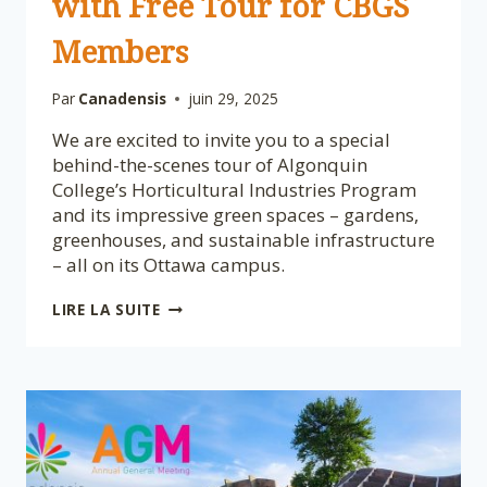
with Free Tour for CBGS
Members
Par
Canadensis
juin 29, 2025
We are excited to invite you to a special
behind-the-scenes tour of Algonquin
College’s Horticultural Industries Program
and its impressive green spaces – gardens,
greenhouses, and sustainable infrastructure
– all on its Ottawa campus.
EXPLORE
LIRE LA SUITE
ALGONQUIN’S
HORTICULTURE
PROGRAM
WITH
FREE
TOUR
FOR
CBGS