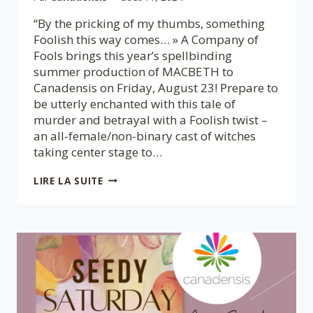
“By the pricking of my thumbs, something
Foolish this way comes… » A Company of
Fools brings this year’s spellbinding
summer production of MACBETH to
Canadensis on Friday, August 23! Prepare to
be utterly enchanted with this tale of
murder and betrayal with a Foolish twist –
an all-female/non-binary cast of witches
taking center stage to…
A
LIRE LA SUITE
COMPANY
OF
FOOLS
PRESENTS
MACBETH
@
CANADENSIS:
AUGUST
23,
2024