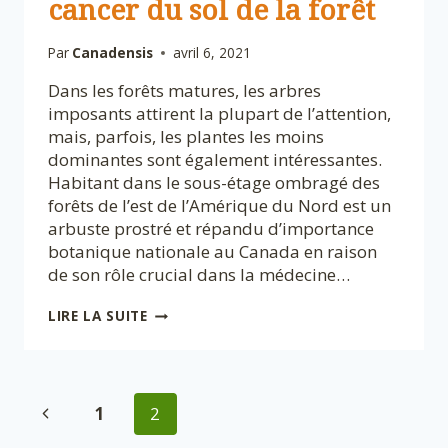
cancer du sol de la forêt
Par
Canadensis
avril 6, 2021
Dans les forêts matures, les arbres
imposants attirent la plupart de l’attention,
mais, parfois, les plantes les moins
dominantes sont également intéressantes.
Habitant dans le sous-étage ombragé des
forêts de l’est de l’Amérique du Nord est un
arbuste prostré et répandu d’importance
botanique nationale au Canada en raison
de son rôle crucial dans la médecine…
PLANTES
LIRE LA SUITE
D’IMPORTANCE
BOTANIQUE
NATIONALE :
IF
Navigation
DU
Page
1
2
CANADA!
UN